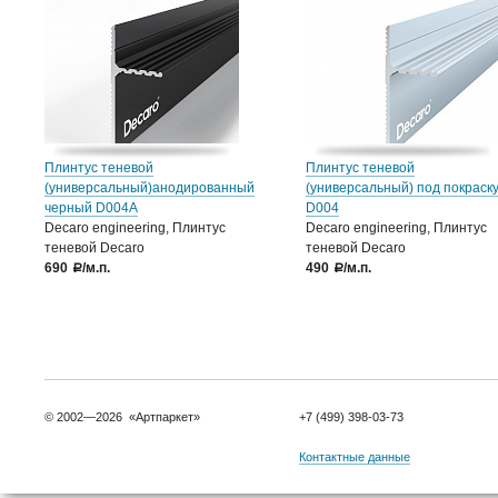
Плинтус теневой
Плинтус теневой
(универсальный)анодированный
(универсальный) под покраск
черный D004А
D004
Decaro engineering, Плинтус
Decaro engineering, Плинтус
теневой Decaro
теневой Decaro
690
/м.п.
490
/м.п.
a
a
© 2002—2026 «Артпаркет»
+7 (499) 398-03-73
Контактные данные