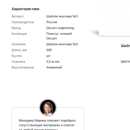
Характеристики
Артикул
Шаблон монтажа №3
Производитель
Россия
Бренд
Decaro engineering
Коллекция
Плинтус теневой
Decaro
Название
Шаблон монтажа №3
Шабл
Длина, мм
500
Ед.изм.
шт.
(мате
Упаковка
0,5 м.пог.
Вид материала
Алюминий
Менеджер Марина поможет подобрать
сопутствующие материалы и ответит
на любый другие вопросы: