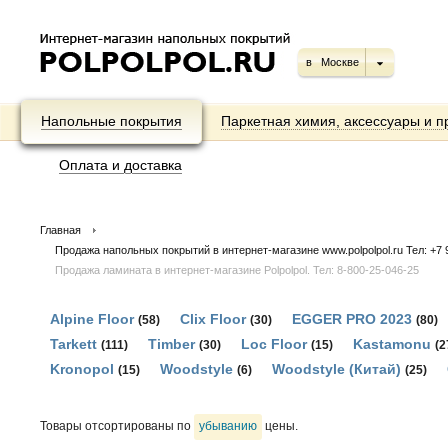
в
Москве
Напольные покрытия
Паркетная химия, аксессуары и п
Оплата и доставка
Главная
Продажа напольных покрытий в интернет-магазине www.polpolpol.ru Тел: +7 9
Продажа ламината в интернет-магазине Polpolpol. Тел: 8-800-25-046-25
Alpine Floor
Clix Floor
EGGER PRO 2023
(58)
(30)
(80)
Tarkett
Timber
Loc Floor
Kastamonu
(111)
(30)
(15)
(2
Kronopol
Woodstyle
Woodstyle (Китай)
(15)
(6)
(25)
Товары отсортированы по
убыванию
цены.