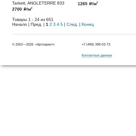
Tarkett, ANGLETERRE 833
1265
/м
2
a
2700
/м
2
a
Товары 1 - 24 из 651
Начало | Пред. |
1
2
3
4
5
|
След.
|
Конец
© 2002—2026 «Артпаркет»
+7 (499) 398-03-73
Контактные данные