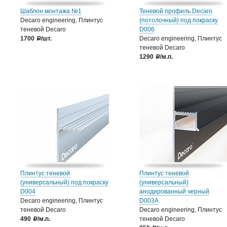
Шаблон монтажа №1
Теневой профиль Decaro
Decaro engineering, Плинтус
(потолочный) под покраску
теневой Decaro
D006
1700
/шт.
Decaro engineering, Плинтус
a
теневой Decaro
1290
/м.п.
a
Плинтус теневой
Плинтус теневой
(универсальный) под покраску
(универсальный)
D004
анодированный черный
Decaro engineering, Плинтус
D003А
теневой Decaro
Decaro engineering, Плинтус
490
/м.п.
теневой Decaro
a