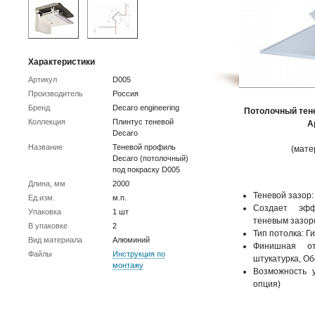
Характеристики
Артикул
D005
Производитель
Россия
Бренд
Decaro engineering
Потолочный тене
Коллекция
Плинтус теневой
А
Decaro
Название
Теневой профиль
(мате
Decaro (потолочный)
под покраску D005
Длина, мм
2000
Теневой зазор:
Ед.изм.
м.п.
Создает эфф
Упаковка
1 шт
теневым зазоро
В упаковке
2
Тип потолка: Г
Вид материала
Алюминий
Финишная от
Файлы
Инструкция по
штукатурка, О
монтажу
Возможность у
опция)