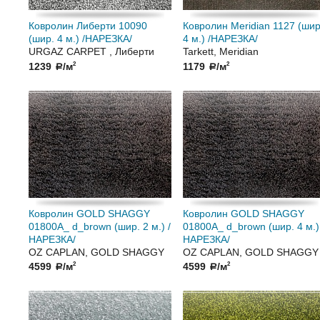
Ковролин Либерти 10090
Ковролин Meridian 1127 (шир
(шир. 4 м.) /НАРЕЗКА/
4 м.) /НАРЕЗКА/
URGAZ CARPET , Либерти
Tarkett, Meridian
1239
/м
1179
/м
2
2
a
a
Ковролин GOLD SHAGGY
Ковролин GOLD SHAGGY
01800A_ d_brown (шир. 2 м.) /
01800A_ d_brown (шир. 4 м.)
НАРЕЗКА/
НАРЕЗКА/
OZ CAPLAN, GOLD SHAGGY
OZ CAPLAN, GOLD SHAGGY
4599
/м
4599
/м
2
2
a
a