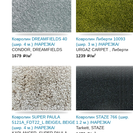
Ковролин DREAMFIELDS 40
Ковролин Либерти 10093
(шир. 4 м.) /НАРЕЗКА/
(шир. 3 м.) /НАРЕЗКА/
CONDOR, DREAMFIELDS
URGAZ CARPET , Либерти
1679
/м
1239
/м
2
2
a
a
Ковролин SUPER PAULA
Ковролин STAZE 766 (шир.
5121A_FDT22_L.BEIGE/L.BEIGE
1.2 м.) /НАРЕЗКА/
(шир. 4 м.) /НАРЕЗКА/
Tarkett, STAZE
KAPLANCER, SUPER PAULA
2