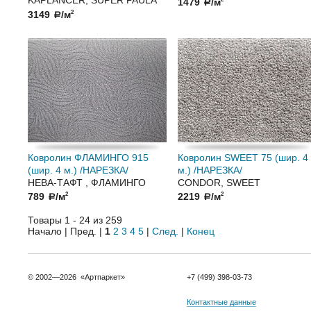
1479
/м
a
3149
/м
2
a
Ковролин ФЛАМИНГО 915
Ковролин SWEET 75 (шир. 4
(шир. 4 м.) /НАРЕЗКА/
м.) /НАРЕЗКА/
НЕВА-ТАФТ , ФЛАМИНГО
CONDOR, SWEET
789
/м
2219
/м
2
2
a
a
Товары 1 - 24 из 259
Начало | Пред. |
1
2
3
4
5
|
След.
|
Конец
© 2002—2026 «Артпаркет»
+7 (499) 398-03-73
Контактные данные