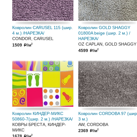
Ковролин CARUSEL 115 (шир.
Ковролин GOLD SHAGGY
4 м.) /НАРЕЗКА/
01800A beige (шир. 2 м.) /
CONDOR, CARUSEL
НАРЕЗКА/
OZ CAPLAN, GOLD SHAGGY
1509
/м
2
a
4599
/м
2
a
Ковролин КИНДЕР-МИКС
Ковролин CORDOBA 97 (шир
50860-7(шир. 2 м.) /НАРЕЗКА/
3 м.)
КОВРЫ БРЕСТА, КИНДЕР-
AW, CORDOBA
МИКС
2369
/м
2
a
1678
/м
2
a