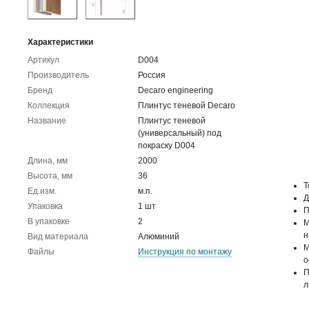
Характеристики
Артикул
D004
Производитель
Россия
Бренд
Decaro engineering
Коллекция
Плинтус теневой Decaro
Название
Плинтус теневой
(универсальный) под
покраску D004
Длина, мм
2000
Высота, мм
36
Т
Ед.изм.
м.п.
Д
Упаковка
1 шт
П
В упаковке
2
М
н
Вид материала
Алюминий
М
Файлы
Инструкция по монтажу
о
П
л