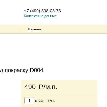
+7 (499) 398-03-73
Контактные данные
Корзина
од покраску D004
490
/м.п.
a
штука
—
2
м.п.