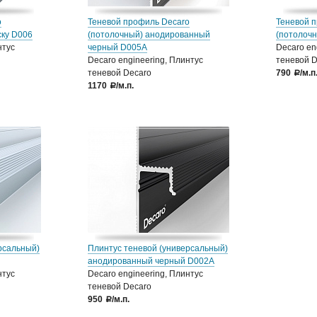
o
Теневой профиль Decaro
Теневой 
ску D006
(потолочный) анодированный
(потолочн
нтус
черный D005А
Decaro en
Decaro engineering, Плинтус
теневой D
теневой Decaro
790
/м.п
a
1170
/м.п.
a
рсальный)
Плинтус теневой (универсальный)
анодированный черный D002А
нтус
Decaro engineering, Плинтус
теневой Decaro
950
/м.п.
a