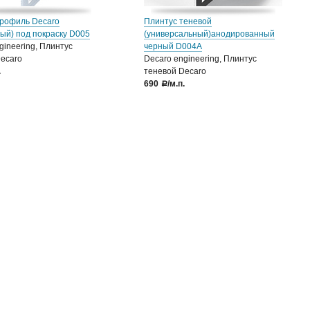
профиль Decaro
Плинтус теневой
ый) под покраску D005
(универсальный)анодированный
gineering, Плинтус
черный D004А
ecaro
Decaro engineering, Плинтус
.
теневой Decaro
690
/м.п.
a