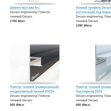
Шаблон монтажа №1
Теневой профиль Decar
Decaro engineering, Плинтус
(потолочный) под покра
теневой Decaro
Decaro engineering, Пли
1700
/шт.
теневой Decaro
a
1290
/м.п.
a
Плинтус теневой (универсальный)
Плинтус теневой (униве
анодированный черный D003А
под покраску D003
Decaro engineering, Плинтус
Decaro engineering, Пли
теневой Decaro
теневой Decaro
950
/м.п.
690
/м.п.
a
a