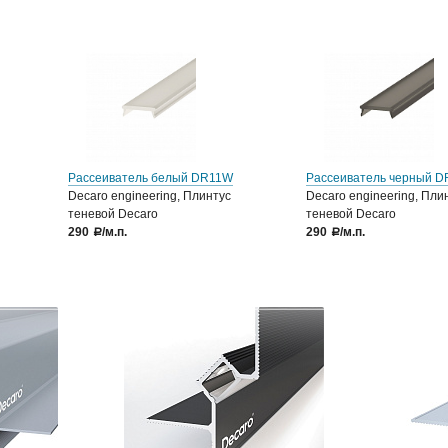
Рассеиватель белый DR11W
Рассеиватель черный D
Decaro engineering, Плинтус
Decaro engineering, Пли
теневой Decaro
теневой Decaro
290
/м.п.
290
/м.п.
a
a