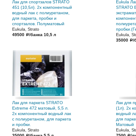
Лак для спортзалов STRATO
Eukula Ла
451 (10,5л). 2х компонентный
STRATO E
водный лак с полиуретаном,
экстрамат
для паркета, пробки и
компонен
спортзалов. Полуматовый
полиурета
Eukula, Strato
пробки.(
49500
/банка 10,5 л
Eukula, St
a
35000
/
a
Лак для паркета STRATO
Лак для 
Extreme 472 матовый, 5,5 л.
(1л). 2х 
2х компонентный водный лак
водный ла
с полиуретаном, для паркета
для парке
и пробки.
Матовый
Eukula, Strato
Eukula, St
35000
/банка 5,5 л
7500
/л
a
a