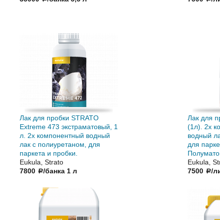
Лак для пробки STRATO
Лак для 
Extreme 473 экстраматовый, 1
(1л). 2х 
л. 2х компонентный водный
водный ла
лак с полиуретаном, для
для парке
паркета и пробки.
Полумато
Eukula, Strato
Eukula, St
7800
/банка 1 л
7500
/л
a
a