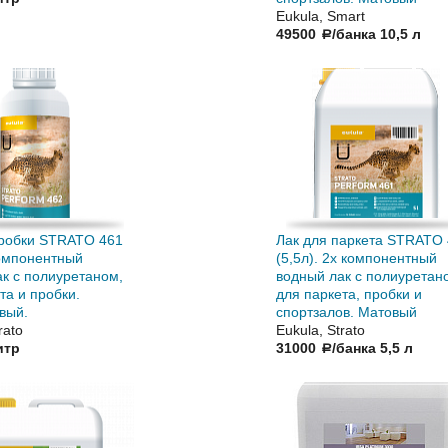
Eukula, Smart
49500
/банка 10,5 л
a
пробки STRATO 461
Лак для паркета STRATO
компонентный
(5,5л). 2х компонентный
к с полиуретаном,
водный лак с полиуретан
та и пробки.
для паркета, пробки и
вый.
спортзалов. Матовый
rato
Eukula, Strato
итр
31000
/банка 5,5 л
a