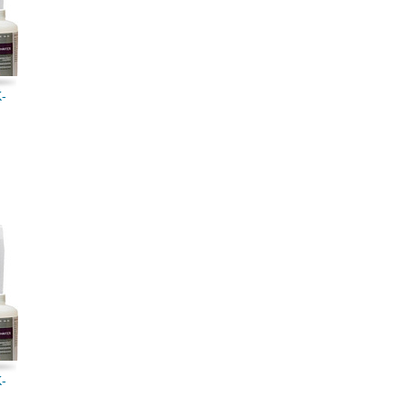
K-
K-