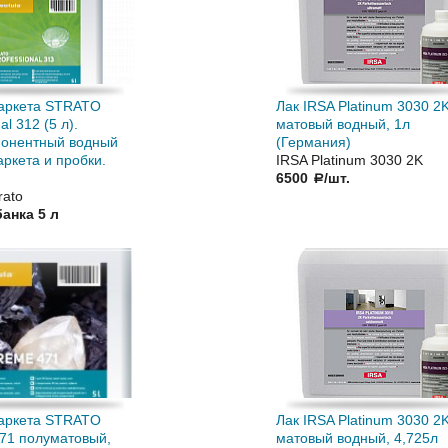
паркета STRATO
Лак IRSA Platinum 3030 2
al 312 (5 л).
матовый водный, 1л
онентный водный
(Германия)
аркета и пробки.
IRSA Platinum 3030 2K
6500
/шт.
a
rato
банка 5 л
паркета STRATO
Лак IRSA Platinum 3030 2
471 полуматовый,
матовый водный, 4,725л