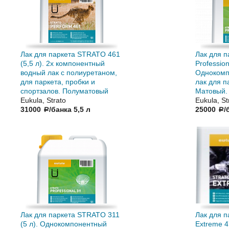
Лак для паркета STRATO 461
Лак для 
(5,5 л). 2х компонентный
Profession
водный лак с полиуретаном,
Однокомп
для паркета, пробки и
лак для п
спортзалов. Полуматовый
Матовый.
Eukula, Strato
Eukula, St
31000
/банка 5,5 л
25000
/
a
a
Лак для паркета STRATO 311
Лак для 
(5 л). Однокомпонентный
Extreme 