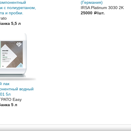
 компонентный
(Германия)
к с полиуретаном,
IRSA Platinum 3030 2K
та и пробки.
25000
/шт.
a
rato
банка 5,5 л
й лак
онентный водный
01 5л
СТРАТО Easy
банка 5 л