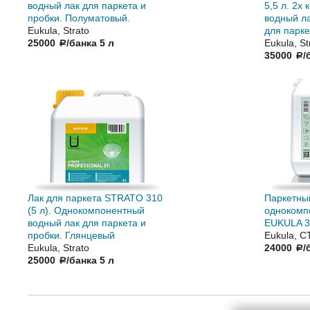
водный лак для паркета и
5,5 л. 2х
пробки. Полуматовый.
водный ла
Eukula, Strato
для парке
25000
/банка 5 л
Eukula, St
a
35000
/
a
Лак для паркета STRATO 310
Паркетны
(5 л). Однокомпонентный
однокомп
водный лак для паркета и
EUKULA 3
пробки. Глянцевый
Eukula, 
Eukula, Strato
24000
/
a
25000
/банка 5 л
a