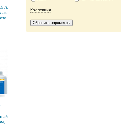
5 л.
Коллекция
лак
кета
я
O
тный
ом,