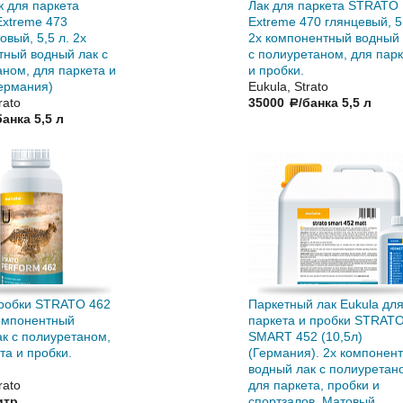
к для паркета
Лак для паркета STRATO
xtreme 473
Extreme 470 глянцевый, 5,
овый, 5,5 л. 2х
2х компонентный водный 
тный водный лак с
с полиуретаном, для пар
ном, для паркета и
и пробки.
Германия)
Eukula, Strato
rato
35000
/банка 5,5 л
a
банка 5,5 л
пробки STRATO 462
Паркетный лак Eukula дл
компонентный
паркета и пробки STRAT
к с полиуретаном,
SMART 452 (10,5л)
та и пробки.
(Германия). 2х компонен
водный лак с полиуретан
rato
для паркета, пробки и
итр
спортзалов. Матовый