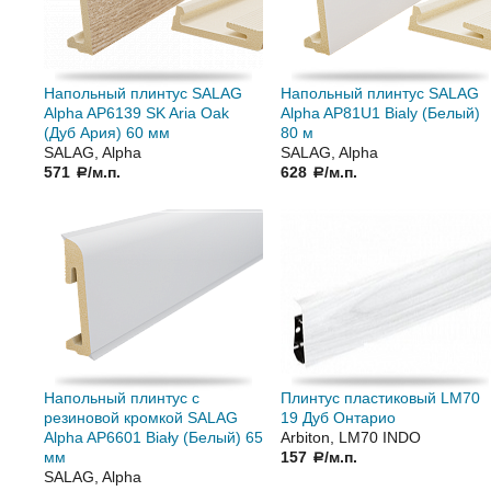
Напольный плинтус SALAG
Напольный плинтус SALAG
Alpha AP6139 SK Aria Oak
Alpha AP81U1 Bialy (Белый)
(Дуб Ария) 60 мм
80 м
SALAG, Alpha
SALAG, Alpha
571
/м.п.
628
/м.п.
a
a
Напольный плинтус с
Плинтус пластиковый LM70
резиновой кромкой SALAG
19 Дуб Онтарио
Alpha AP6601 Biały (Белый) 65
Arbiton, LM70 INDO
мм
157
/м.п.
a
SALAG, Alpha