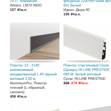
70 17 Алюминий
фигурный 2200*80*16мм арт.
Arbiton, LM70 INDO
001 Белый
157
/м.п.
Идеал, Дюра 80
a
199
/м.п.
a
Плинтус 13 - 2140
Плинтус пластиковый Cezar
алюминиевый
(Цезарь) HI-LINE PRESTIGE 
анодированный L 40 чёрный
089 М, белый матовый
матовый 3.00 м.
Cezar, HI-LINE PRESTIGE
AluminiumPro, Плинтус
308
274
/м.п.
a
плоский (L-образный,
сапожок)
458
/м.п.
a