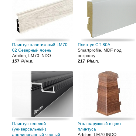
Плинтус пластиковый LM70
Плинтус СП 80А
02 Северный ясень
Smartprofile, MDF под
Arbiton, LM70 INDO
покраску
157
/м.п.
217
/м.п.
a
a
Плинтус теневой
Угол наружный в цвет
(универсальный)
плинтуса
анодированный черный
Arbiton, LM70 INDO