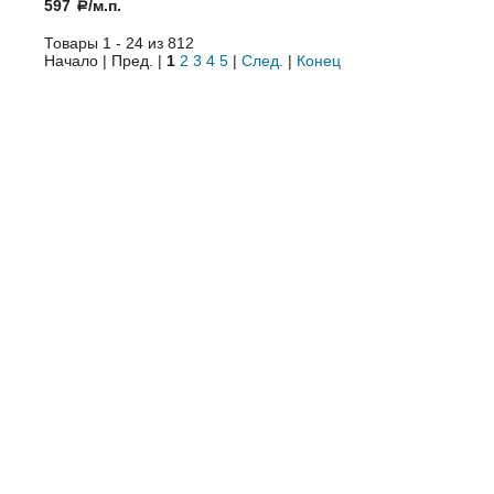
597
/м.п.
a
Товары 1 - 24 из 812
Начало | Пред. |
1
2
3
4
5
|
След.
|
Конец