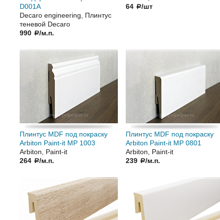
D001А
64
/шт
a
Decaro engineering, Плинтус
теневой Decaro
990
/м.п.
a
Плинтус MDF под покраску
Плинтус MDF под покраску
Arbiton Paint-it МР 1003
Arbiton Paint-it МР 0801
Arbiton, Paint-it
Arbiton, Paint-it
264
/м.п.
239
/м.п.
a
a