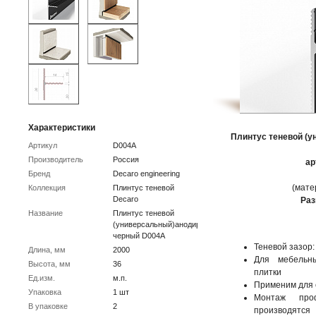
Характеристики
Плинтус теневой (
Артикул
D004А
Производитель
Россия
ар
Бренд
Decaro engineering
(мате
Коллекция
Плинтус теневой
Decaro
Ра
Название
Плинтус теневой
(универсальный)анодированный
черный D004А
Теневой зазор:
Длина, мм
2000
Для мебельн
Высота, мм
36
плитки
Ед.изм.
м.п.
Применим для с
Упаковка
1 шт
Монтаж про
В упаковке
2
производятс