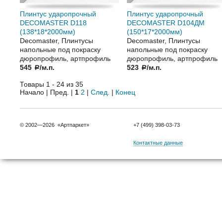
Плинтус ударопрочный
Плинтус ударопрочный
DECOMASTER D118
DECOMASTER D104ДМ
(138*18*2000мм)
(150*17*2000мм)
Decomaster, Плинтусы
Decomaster, Плинтусы
напольные под покраску
напольные под покраску
дюропрофиль, артпрофиль
дюропрофиль, артпрофиль
545
/м.п.
523
/м.п.
a
a
Товары 1 - 24 из 35
Начало | Пред. |
1
2
|
След.
|
Конец
© 2002—2026 «Артпаркет»
+7 (499) 398-03-73
Контактные данные