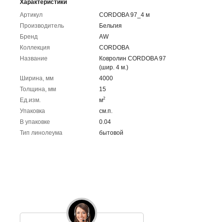
Характеристики
Артикул
CORDOBA 97_4 м
Производитель
Бельгия
Бренд
AW
Коллекция
CORDOBA
Название
Ковролин CORDOBA 97
(шир. 4 м.)
Ширина, мм
4000
Толщина, мм
15
2
Ед.изм.
м
Упаковка
cм.п.
В упаковке
0.04
Тип линолеума
бытовой