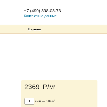
+7 (499) 398-03-73
Контактные данные
Корзина
2369
/м
a
2
2
см.п.
—
0,04
м