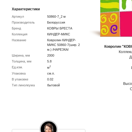
Характеристики
Артикул
50860-7_2 м
Производитель
Белоруссия
Бренд
КОВРЫ БРЕСТА
Коллекция
КИНДЕР-МИКС
Название
Ковролин КИНДЕР-
МИКС 50860-7(шир. 2
Ковролин "КОВ
м.) /НАРЕЗКА/
Коллек
Ширина, мм
2000
Д
Толщина, мм
5.8
2
Ед.изм.
м
Упаковка
cм.п.
В упаковке
0.02
Высот
Тип линолеума
бытовой
О