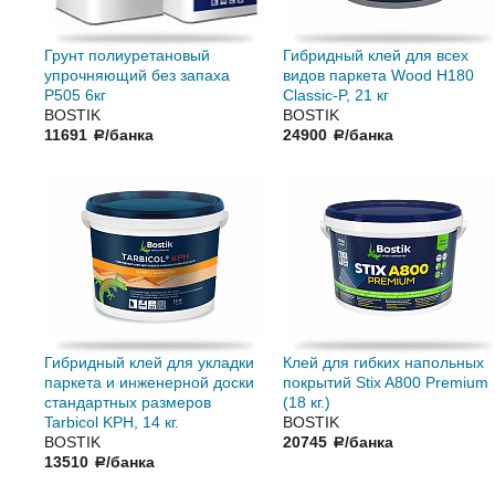
Грунт полиуретановый
Гибридный клей для всех
упрочняющий без запаха
видов паркета Wood H180
P505 6кг
Classic-P, 21 кг
BOSTIK
BOSTIK
11691
/банка
24900
/банка
a
a
Гибридный клей для укладки
Клей для гибких напольных
паркета и инженерной доски
покрытий Stix A800 Premium
стандартных размеров
(18 кг.)
Tarbicol KPH, 14 кг.
BOSTIK
BOSTIK
20745
/банка
a
13510
/банка
a