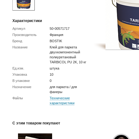
Характеристики
Артикул
50-00571717
Производитель
Франция
Бренд
BOSTIK
Название
Клей для паркета
двухкомпонентный
полиуретановый
TARBICOL PU 2K, 10 кг
Ед.изм.
штука
Упаковка
10
В упаковке
0
Назначение
для паркета / для
фанеры
Файлы
Технические
характеристики
С этим товаром покупают