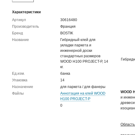
Характеристики
Артикул
30616480
Производитель
Франция
Бренд
BOSTIK
Название
Гибридный клей для
укладки паркета и
инженерной доски
стандартных размеров
Гибридн
WOOD H100 PROJECT-P, 14
кг.
Ед.изм.
банка
Упаковка
14
Назначение
для паркета / для фанеры
WOOD H
Файлы
Аннотация на клей WOOD
и инжен
H100 PROJECT-P
древеси
0
изоциан
Област