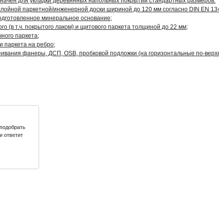
начен для укладки деревянных напольных покрытий стандартных размеров:
слойной паркетной/инженерной доски шириной до 120 мм согласно DIN EN 134
 подготовленное минеральное основание;
го (в т.ч. покрытого лаком) и щитового паркета толщиной до 22 мм;
чного паркета;
и паркета на ребро;
еивания фанеры, ДСП, OSB, пробковой подложки (на горизонтальные по-верхн
подобрать
и ответит