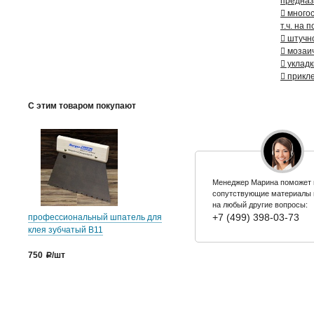
предназ
 много
т.ч. на
 штучно
 мозаи
 укладк
 прикл
С этим товаром покупают
Менеджер Марина поможет 
сопутствующие материалы 
на любый другие вопросы:
+7 (499) 398-03-73
профессиональный шпатель для
клея зубчатый B11
750
/шт
a