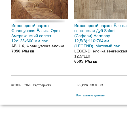
Инженерный паркет
Инженерный паркет. Ёлочка
Французская Ёлочка Орех
венгерская Дуб Safari
Американский селект
(Сафари) Harmony
12х125х600 мм лак
12,5(3)*110*764мм
ABLUX, Французская ёлочка
(LEGEND). Матовый лак.
7950
/м кв
LEGEND, ёлочка венгерска
a
12.5*110
6505
/м кв
a
© 2002—2026 «Артпаркет»
+7 (499) 398-03-73
Контактные данные