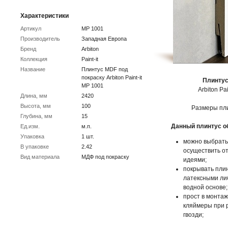
Характеристики
Артикул
МР 1001
Производитель
Западная Европа
Бренд
Arbiton
Коллекция
Paint-it
Название
Плинтус MDF под
покраску Arbiton Paint-it
Плинтус
МР 1001
Arbiton Pai
Длина, мм
2420
Высота, мм
100
Размеры пли
Глубина, мм
15
Данный плинтус о
Ед.изм.
м.п.
Упаковка
1 шт.
можно выбрать 
В упаковке
2.42
осуществить от
Вид материала
МДФ под покраску
идеями;
покрывать плин
латексными ли
водной основе;
прост в монтаж
кляймеры при р
гвозди;