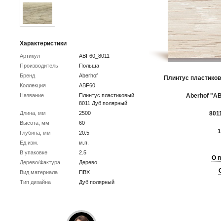
Характеристики
Артикул
ABF60_8011
Производитель
Польша
Бренд
Aberhof
Плинтус пластиков
Коллекция
ABF60
Название
Плинтус пластиковый
Aberhof "AB
8011 Дуб полярный
Длина, мм
2500
801
Высота, мм
60
1
Глубина, мм
20.5
Ед.изм.
м.п.
В упаковке
2.5
О 
Дерево/Фактура
Дерево
Вид материала
ПВХ
Тип дизайна
Дуб полярный