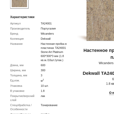
Характеристики
Артикул
TA24001
Производитель
Португалия
Бренд
Wicanders
Коллекция
Dekwall
Название
Настенная пробка в
пластинах TA24001
Настенное п
Stone Art Platinum
600*300*3 мм (1.8
п
кв.м./10шт./упак.)
Wicanders
Длина, мм
600
Ширина, мм
300
Dekwall TA240
Толщина, мм
3
2
Ед.изм.
м
1.8 кв
Упаковка
10 шт.
В упаковке
1.8
О 
Покрытие/верхний
лак
слой
Спецобработка /
Тонирование
Особенности