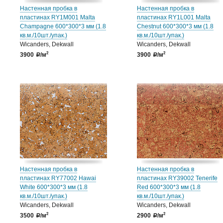
Настенная пробка в
Настенная пробка в
пластинах RY1M001 Malta
пластинах RY1L001 Malta
Champagne 600*300*3 мм (1.8
Chestnut 600*300*3 мм (1.8
кв.м./10шт./упак.)
кв.м./10шт./упак.)
Wicanders, Dekwall
Wicanders, Dekwall
2
2
3900
/м
3900
/м
a
a
Настенная пробка в
Настенная пробка в
пластинах RY77002 Hawai
пластинах RY39002 Tenerife
White 600*300*3 мм (1.8
Red 600*300*3 мм (1.8
кв.м./10шт./упак.)
кв.м./10шт./упак.)
Wicanders, Dekwall
Wicanders, Dekwall
2
2
3500
/м
2900
/м
a
a