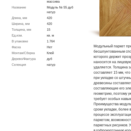
массива
Название
Модуль № 55 дуб
натур
Длина, мм
420
Ширина, мм
420
Толщина, мм
15
Ед.изм.
кв. м
В упаковке
1.764
Модульный паркет пр
Фаска
Нет
бесшпунтованным спо
Монтаж/Сборка
Клей
которого держит проз
Дерево/Фактура
дуб
наносится на лицевую
Селекция
натур
удаляется. Толщина э
составляет 15 мм, чт
при укладке со штучн
древесины составляет
составляющие его эл
геометрию, поэтому у
требует особых навык
Преимущества модуль
сроки укладки, более
процессе эксплуатац
паркетом, возможнос
паркетных рисунков. 
в гофрокартонную кор