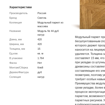
Характеристики
Производитель
Россия
Бренд
Светла
Коллекция
Модульный паркет из
массива
Название
Модуль № 44 дуб
натур
Модульный паркет пр
Длина, мм
420
бесшпунтованным спо
Ширина, мм
420
которого держит проз
Толщина, мм
15
наносится на лицевую
Ед.изм.
кв. м
удаляется. Толщина э
составляет 15 мм, чт
В упаковке
1.764
при укладке со штучн
Фаска
Нет
древесины составляет
Монтаж/Сборка
Клей
составляющие его эл
Дерево/Фактура
дуб
геометрию, поэтому у
Селекция
натур
требует особых навык
Преимущества модуль
сроки укладки, более
процессе эксплуатац
паркетом, возможнос
паркетных рисунков. 
в гофрокартонную кор