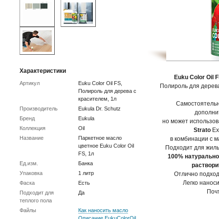
Характеристики
Euku Color Oil 
Артикул
Euku Color Oil FS,
Полироль для дерев
Полироль для дерева с
красителем, 1л
Самостоятельн
Производитель
Eukula Dr. Schutz
дополни
Бренд
Eukula
но может использов
Коллекция
Oil
Strato
Ex
Название
Паркетное масло
в комбинации с ма
цветное Euku Color Oil
Подходит для жилы
FS, 1л
100% натуральное
Ед.изм.
Банка
раствори
Упаковка
1 литр
Отлично подход
Легко наноси
Фаска
Есть
Поч
Подходит для
Да
теплого пола
Файлы
Как наносить масло
Описание EukuColorOil