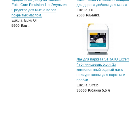
Euku Care Emulsion 1 л, Эмульсия.
для дерева добавка для масла
Средство для мытья полов
Eukula, Oil
покрытых маслом.
2500
/Банка
a
Eukula, Euku Oil
5900
/шт.
a
Лак для паркета STRATO Extre
470 глянцевый, 5,5 л. 2х
компонентный водный лак с
полиуретаном, для паркета и
пробки.
Eukula, Strato
35000
/банка 5,5 л
a