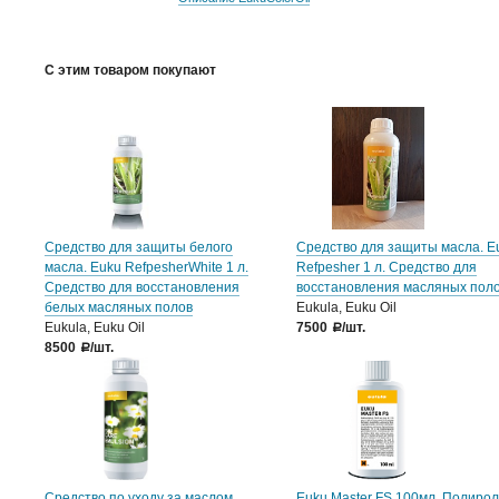
С этим товаром покупают
Средство для защиты белого
Средство для защиты масла. E
масла. Euku RefpesherWhite 1 л.
Refpesher 1 л. Средство для
Средство для восстановления
восстановления масляных поло
белых масляных полов
Eukula, Euku Oil
Eukula, Euku Oil
7500
/шт.
a
8500
/шт.
a
Средство по уходу за маслом.
Euku Master FS 100мл. Полиро