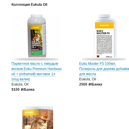
Коллекция Eukula Oil
Паркетное масло c твёрдым
Euku Master FS 100мл.
воском Euku Premium Hardwax
Полироль для дерева добавк
oil + (extramatt) матовое 1л
для масла
(под валик)
Eukula, Oil
Eukula, Oil
2500
/Банка
a
9100
/Банка
a