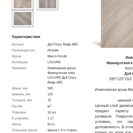
Характеристики
Артикул
Дуб Onyx Beige АВC
Производитель
Италия
Бренд
Marco Ferutti
Инж
Коллекция
LOUVRE
Французская ел
Название
Инженерная доска
Колл
Французская елка
Дуб 
LOUVRE Дуб Onyx
585*125*15/2 м
Beige АВC
Длина, мм
585
Инженерная доска Marc
Ширина, мм
125
- фан
Толщина, мм
15
-ценный 
Ценный слой древеси
2
Ед.изм.
м
придает паркету с
Упаковка
16 шт.
размеров. Покрытие
В упаковке
1.17
условиях, что гар
Фаска
Есть
долговечность. В отл
Описание фаски
фаска с 4-х сторон
планка по всем 4-м 