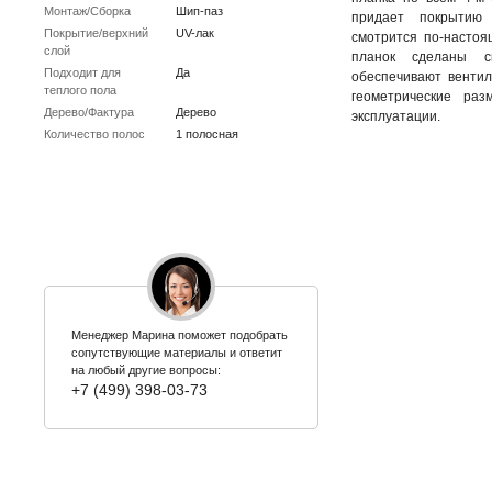
Монтаж/Сборка
Шип-паз
придает покрытию
Покрытие/верхний
UV-лак
смотрится по-настоя
слой
планок сделаны с
Подходит для
Да
обеспечивают вентил
теплого пола
геометрические ра
Дерево/Фактура
Дерево
эксплуатации.
Количество полос
1 полосная
Менеджер Марина поможет подобрать
сопутствующие материалы и ответит
на любый другие вопросы:
+7 (499) 398-03-73