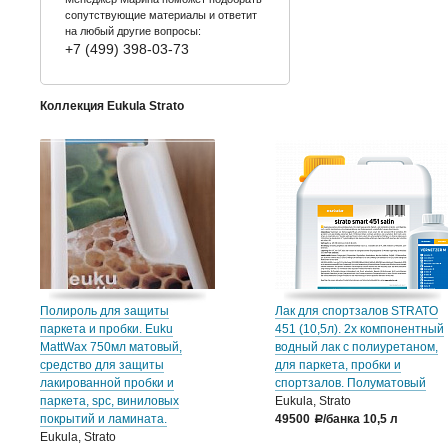
сопутствующие материалы и ответит
на любый другие вопросы:
+7 (499) 398-03-73
Коллекция Eukula Strato
Полироль для защиты
Лак для спортзалов STRATO
паркета и пробки. Euku
451 (10,5л). 2х компонентный
MattWax 750мл матовый,
водный лак с полиуретаном,
средство для защиты
для паркета, пробки и
лакированной пробки и
спортзалов. Полуматовый
паркета, spc, виниловых
Eukula, Strato
покрытий и ламината.
49500
/банка 10,5 л
a
Eukula, Strato