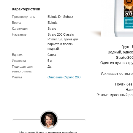
Характеристики
Производитель
Eukula Dr. Schutz
Бренд
Eukula
Коллекция
Strato
Название
Strato 200 Classic
Primer, 5л. Грунт для
паркета и пробки
Грунт
водный.
Водный, одно
Ед.изм.
банка
Strato 20
Упаковка
5 л
Один из лучших гр
Подходит для
Да
теплого пола
Усиливает естеств
Файлы
Описание Страто 200
Почти без 
Нан
Рекомендованный расх
Менеджер Марина поможет подобрать