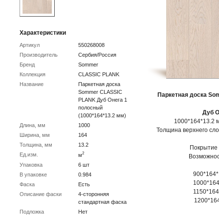
Характеристики
Артикул
550268008
Производитель
Сербия/Россия
Бренд
Sommer
Коллекция
CLASSIC PLANK
Название
Паркетная доска
Sommer CLASSIC
Паркетная доска
So
PLANK Дуб Онега 1
полосный
Дуб О
(1000*164*13.2 мм)
1000*164*13.2 мм
Длина, мм
1000
Толщина верхнего сл
Ширина, мм
164
Толщина, мм
13.2
Покрытие
2
Ед.изм.
м
Возможнос
Упаковка
6 шт
900*164*
В упаковке
0.984
1000*164
Фаска
Есть
1150*164*
Описание фаски
4-сторонняя
1200*164
стандартная фаска
Подложка
Нет