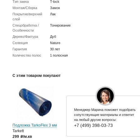
Тип замка
T-lock
Монтаж/Сборка
Замок
Покрытие/верхний
Лак
слой
Спецобработка /
Тонирование
Особенности
Дерево/Фактура
Дуб
Селекция
Nature
Гарантия
30 лет
Количество полос
1 полосная
С этим товаром покупают
Менеджер Марина поможет подобрать
сопутствующие материалы и ответит
на любый другие вопросы:
+7 (499) 398-03-73
Подложка TarkoFlex 3 мм
Tarkett
299
/м.кв
a