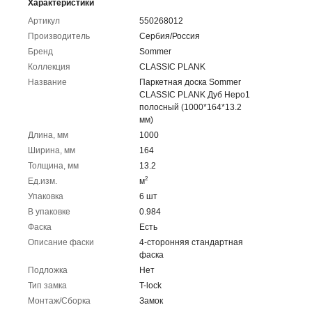
Характеристики
Артикул
550268012
Производитель
Сербия/Россия
Бренд
Sommer
Коллекция
CLASSIC PLANK
Название
Паркетная доска Sommer
CLASSIC PLANK Дуб Неро1
полосный (1000*164*13.2
мм)
Длина, мм
1000
Ширина, мм
164
Толщина, мм
13.2
2
Ед.изм.
м
Упаковка
6 шт
В упаковке
0.984
Фаска
Есть
Описание фаски
4-сторонняя стандартная
фаска
Подложка
Нет
Тип замка
T-lock
Монтаж/Сборка
Замок