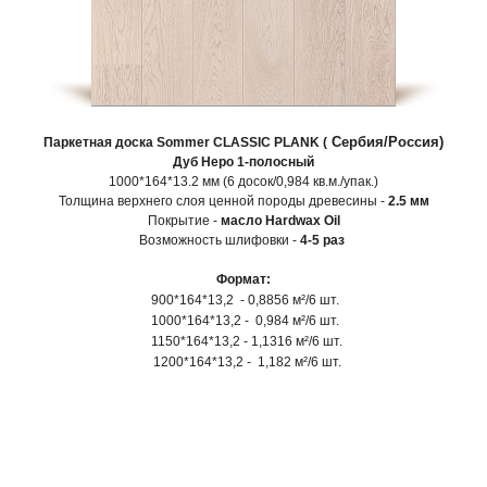
Сербия/Россия)
Паркетная доска
Sommer
CLASSIC PLANK
(
Дуб Неро
1-полосный
1000*164*13.2 мм (6 досок/0,984 кв.м./упак.)
Толщина верхнего слоя ценной породы древесины -
2.5 мм
Покрытие -
масло Hardwax Oil
Возможность шлифовки -
4-5 раз
Формат:
900*164*13,2 -
0,8856 м²/6 шт.
1000*164*13,2 -
0,984
м²/6 шт.
1150*164*13,2 -
1,1316
м²/6 шт.
1200*164*13,2
- 1,182
м²/6 шт.