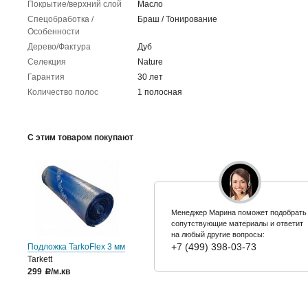
Покрытие/верхний слой
Масло
Спецобработка /
Браш / Тонирование
Особенности
Дерево/Фактура
Дуб
Селекция
Nature
Гарантия
30 лет
Количество полос
1 полосная
С этим товаром покупают
Менеджер Марина поможет подобрать
сопутствующие материалы и ответит
на любый другие вопросы:
+7 (499) 398-03-73
Подложка TarkoFlex 3 мм
Tarkett
299
/м.кв
a