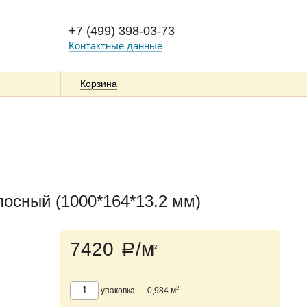
+7 (499) 398-03-73
Контактные данные
Корзина
сный (1000*164*13.2 мм)
7420
/м
a
2
2
упаковка
—
0,984
м