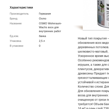
Характеристики
Производитель
Германия
Бренд
Osmo
Название
OSMO Wohnraum-
Wachs воск для
внутренних работ
Ед.изм.
банка
Новый тип покрытия –
Упаковка
2,5 л
обновления всех вид
В упаковке
0
деревянных потолков
шелковисто-матовый, 
Ускоренное время выс
Особенно рекомендов
игрушек, а также для с
плинтусов, декоратив
древесины Придает по
грязеотталкивающие с
устойчивой к истиран
Количество слоев: Дл
Для обновления покры
воска для внутренни
очищенную от грязи п
требуется! Объем банки
16 м2 в один слой 73