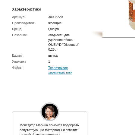
Характеристики
Артикул
30003220
Производитель
Франция
Бренд
Quelyd
Название
Жидкость для
удаления обоев
QUELYD "Dissoucol"
0,25 л
Ед.изм.
штука
Упаковка
1
Файлы
Технические
характеристики
Менеджер Марина поможет подобрать
сопутствующие материалы и ответит
на любый другие вопросы: